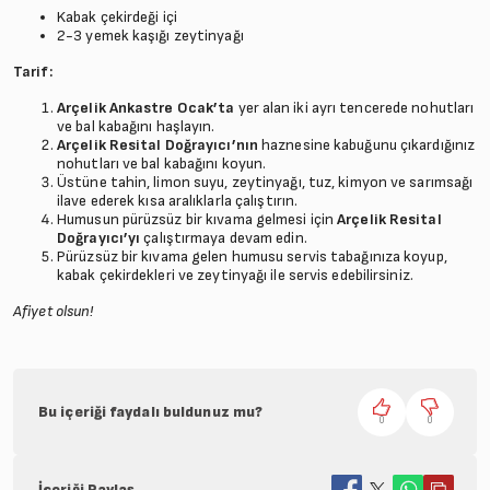
Kabak çekirdeği içi
2-3 yemek kaşığı zeytinyağı
Tarif:
Arçelik Ankastre Ocak’ta
yer alan iki ayrı tencerede nohutları
ve bal kabağını haşlayın.
Arçelik Resital Doğrayıcı’nın
haznesine kabuğunu çıkardığınız
nohutları ve bal kabağını koyun.
Üstüne tahin, limon suyu, zeytinyağı, tuz, kimyon ve sarımsağı
ilave ederek kısa aralıklarla çalıştırın.
Humusun pürüzsüz bir kıvama gelmesi için
Arçelik Resital
Doğrayıcı’yı
çalıştırmaya devam edin.
Pürüzsüz bir kıvama gelen humusu servis tabağınıza koyup,
kabak çekirdekleri ve zeytinyağı ile servis edebilirsiniz.
Afiyet olsun!
Bu içeriği faydalı buldunuz mu?
0
0
İçeriği Paylaş