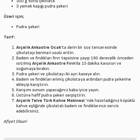
300 g sütlü çikolata
3 yemek kaşığı pudra şekeri
Üzeri için;
Pudra şekeri
Tarif:
Arçelik Ankastre Ocak
’ta derin bir sos tenceresinde
çikolatayı benmari usulü eritin.
Badem ve fındıkları fırın tepsisine yayıp 190 derecelik önceden
ısıtılmış
Arçelik Ankastre Fırın
’da 15 dakika kavurun ve
soğumaya bırakın.
Pudra şekeri ve çikolatayı iki ayrı kaseye alın.
Badem ve fındıkları erimiş çikolataya ardından pudra şekerine
ekleyip karıştırın.
Karışımı sunum yapacağınız kaba iyice yayın.
Üstüne hafif pudra şekeri serpiştirin.
Arçelik Telve Türk Kahve Makinesi
’nde hazırladığınız köpüklü
kahve eşliğinde çikolatalı badem ve fındıklarınızı servis
edebilirsiniz.
Afiyet Olsun!