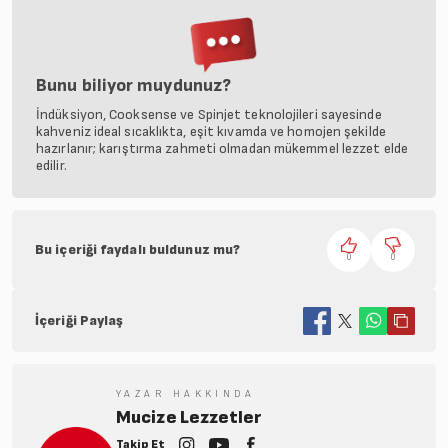
Bunu biliyor muydunuz?
İndüksiyon, Cooksense ve Spinjet teknolojileri sayesinde
kahveniz ideal sıcaklıkta, eşit kıvamda ve homojen şekilde
hazırlanır; karıştırma zahmeti olmadan mükemmel lezzet elde
edilir.
Bu içeriği faydalı buldunuz mu?
0
0
İçeriği Paylaş
YAZAR HAKKINDA
Mucize Lezzetler
Takip Et