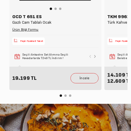
OCD T 651 ES
TKM 9961 
Gazlı Cam Tablalı Ocak
Türk Kahve M
Ürün Bilgi Formu
Peşin Fiyatına 9 Taksit
Peşin Fiyatına 
Seçili Ankastre Set Alımına Seçili
Seçili Ankastre 
Seçili Ank
Havadarlarda 7.249 TL İndirim !
Beraber Alımına 
Beraber Al
14.109 T
19.199 TL
12.609 T