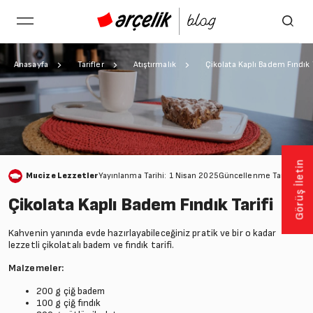
Anasayfa
Tarifler
Atıştırmalık
Çikolata Kaplı Badem Fındık T
Görüş İletin
Mucize Lezzetler
Yayınlanma Tarihi: 1 Nisan 2025
Güncellenme Tarihi: 28
Çikolata Kaplı Badem Fındık Tarifi
Kahvenin yanında evde hazırlayabileceğiniz pratik ve bir o kadar
lezzetli çikolatalı badem ve fındık tarifi.
Malzemeler:
200 g çiğ badem
100 g çiğ fındık