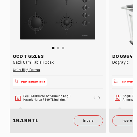
OCD T 651 ES
DO 6964 C 
Gazlı Cam Tablalı Ocak
Doğrayıcı
Ürün Bilgi Formu
Peşin Fiyatına 9 Taksit
Peşin fiyatına 9
Seçili Ankastre Set Alımına Seçili
Seçili Ankastre 
Seçili Bey
Havadarlarda 7.249 TL İndirim !
Beraber Alımına 
Alımına 6
19.199 TL