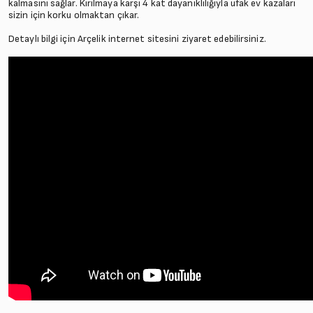
kalmasını sağlar. Kırılmaya karşı 4 kat dayanıklılığıyla ufak ev kazaları
sizin için korku olmaktan çıkar.
Detaylı bilgi için
Arçelik
internet sitesini ziyaret edebilirsiniz.