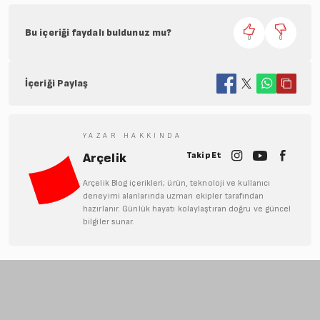
Bu içeriği faydalı buldunuz mu?
0
0
İçeriği Paylaş
YAZAR HAKKINDA
Takip Et
Arçelik
Arçelik Blog içerikleri; ürün, teknoloji ve kullanıcı
deneyimi alanlarında uzman ekipler tarafından
hazırlanır. Günlük hayatı kolaylaştıran doğru ve güncel
bilgiler sunar.