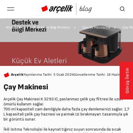
Anasayfa
Destek ve Bilgi Merkezi
İçecek Hazırlama
Çay M
Görüş İletin
Arçelik
Yayınlanma Tarihi: 5 Ocak 2024
Güncellenme Tarihi: 16 Haziran 202
Çay Makinesi
Arçelik Çay Makinesi K 3293 IC, paslanmaz çelik çay filtresi ile uzun
ömürlü kullanım sağlar.
700 ml kapasiteli cam demliğiyle daha fazla çay demlemenizi sağlar. 1,7
L kapasiteli çelik çay haznesi ve parmak izi bırakmayan tasarımıyla şık
bir görüntü sunar.
İkili Isıtma Teknolojisi ile kaynattığınız suyun sonrasında da sıcak