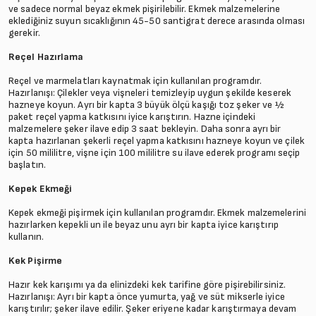
ve sadece normal beyaz ekmek pişirilebilir. Ekmek malzemelerine
eklediğiniz suyun sıcaklığının 45-50 santigrat derece arasında olması
gerekir.
Reçel Hazırlama
Reçel ve marmelatları kaynatmak için kullanılan programdır.
Hazırlanışı: Çilekler veya vişneleri temizleyip uygun şekilde keserek
hazneye koyun. Ayrı bir kapta 3 büyük ölçü kaşığı toz şeker ve ½
paket reçel yapma katkısını iyice karıştırın. Hazne içindeki
malzemelere şeker ilave edip 3 saat bekleyin. Daha sonra ayrı bir
kapta hazırlanan şekerli reçel yapma katkısını hazneye koyun ve çilek
için 50 mililitre, vişne için 100 mililitre su ilave ederek programı seçip
başlatın.
Kepek Ekmeği
Kepek ekmeği pişirmek için kullanılan programdır. Ekmek malzemelerini
hazırlarken kepekli un ile beyaz unu ayrı bir kapta iyice karıştırıp
kullanın.
Kek Pişirme
Hazır kek karışımı ya da elinizdeki kek tarifine göre pişirebilirsiniz.
Hazırlanışı: Ayrı bir kapta önce yumurta, yağ ve süt mikserle iyice
karıştırılır; şeker ilave edilir. Şeker eriyene kadar karıştırmaya devam