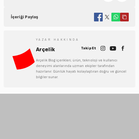
İçeriği Paylaş
YAZAR HAKKINDA
Takip Et
Arçelik
Arçelik Blog içerikleri; ürün, teknoloji ve kullanıcı
deneyimi alanlarında uzman ekipler tarafından
hazırlanır. Günlük hayatı kolaylaştıran doğru ve güncel
bilgiler sunar.