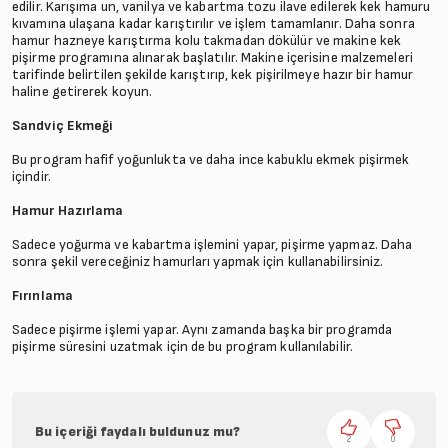
edilir. Karışıma un, vanilya ve kabartma tozu ilave edilerek kek hamuru
kıvamına ulaşana kadar karıştırılır ve işlem tamamlanır. Daha sonra
hamur hazneye karıştırma kolu takmadan dökülür ve makine kek
pişirme programına alınarak başlatılır. Makine içerisine malzemeleri
tarifinde belirtilen şekilde karıştırıp, kek pişirilmeye hazır bir hamur
haline getirerek koyun.
Sandviç Ekmeği
Bu program hafif yoğunlukta ve daha ince kabuklu ekmek pişirmek
içindir.
Hamur Hazırlama
Sadece yoğurma ve kabartma işlemini yapar, pişirme yapmaz. Daha
sonra şekil vereceğiniz hamurları yapmak için kullanabilirsiniz.
Fırınlama
Sadece pişirme işlemi yapar. Aynı zamanda başka bir programda
pişirme süresini uzatmak için de bu program kullanılabilir.
Bu içeriği faydalı buldunuz mu?
2
0