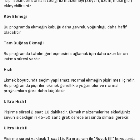
"bip" sesinden sonra istediğiniz malzemeyi (Zeytin, üzüm, müsli gibi)
ekleyebilirsiniz.
Köy Ekmeği
Bu programda ekmeğin kabuğu daha gevrek, yoğunluğu daha hafif
olacaktır.
Tam Buğday Ekmeği
Bu programda tahılın genleşmesini sağlamak için daha uzun bir ön
ısıtma süresi vardır.
Hızlı
Ekmek boyutunda seçim yapılamaz. Normal ekmeğin pişirilmesi içindir.
Bu programda pişirilen ekmek genellikle yoğun olur ve normal
programlara göre daha küçüktür.
Ultra Hızlı I
Pişirme süresi 2 saat 10 dakikadır. Ekmek malzemelerine eklediğiniz
suyun sıcaklığının 45-50 santigrat derece arasında olması gerekir.
Ultra Hızlı II
Pişirme süresi yaklaşık 1 saattir. Bu program ile "Büyük (II)" boyutunda