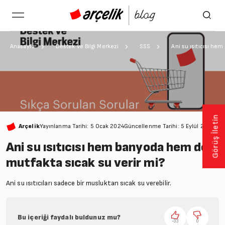
Anasayfa
Destek ve Bilgi Merkezi
SSS
Ani su ısıtıcısı he
Görüş İletin
Arçelik
Yayınlanma Tarihi: 5 Ocak 2024
Güncellenme Tarihi: 5 Eylül 2024
1 D
Ani su ısıtıcısı hem banyoda hem de
mutfakta sıcak su verir mi?
Ani su ısıtıcıları sadece bir musluktan sıcak su verebilir.
Bu içeriği faydalı buldunuz mu?
-33
0