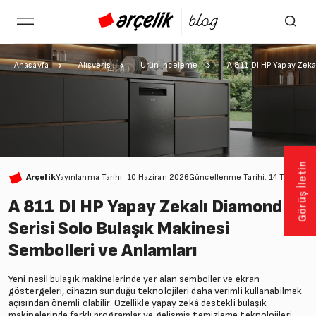
Anasayfa
Alışveriş
Ürün İnceleme
A 811 DI HP Yapay Zeka
Görüş İletin
Arçelik
Yayınlanma Tarihi: 10 Haziran 2026
Güncellenme Tarihi: 14 Temmuz
A 811 DI HP Yapay Zekalı Diamond
Serisi Solo Bulaşık Makinesi
Sembolleri ve Anlamları
Yeni nesil bulaşık makinelerinde yer alan semboller ve ekran
göstergeleri, cihazın sunduğu teknolojileri daha verimli kullanabilmek
açısından önemli olabilir. Özellikle yapay zekâ destekli bulaşık
makinelerinde farklı programlar ve gelişmiş temizleme teknolojileri