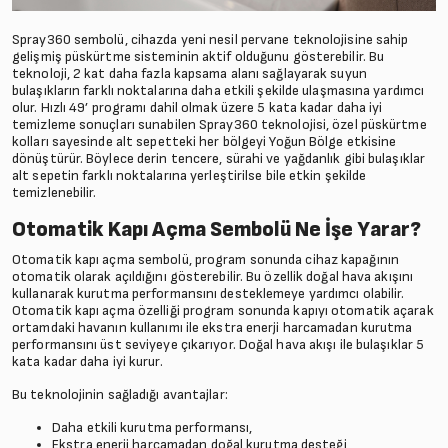
Spray360 sembolü, cihazda yeni nesil pervane teknolojisine sahip
gelişmiş püskürtme sisteminin aktif olduğunu gösterebilir. Bu
teknoloji, 2 kat daha fazla kapsama alanı sağlayarak suyun
bulaşıkların farklı noktalarına daha etkili şekilde ulaşmasına yardımcı
olur. Hızlı 49’ programı dahil olmak üzere 5 kata kadar daha iyi
temizleme sonuçları sunabilen Spray360 teknolojisi, özel püskürtme
kolları sayesinde alt sepetteki her bölgeyi Yoğun Bölge etkisine
dönüştürür. Böylece derin tencere, sürahi ve yağdanlık gibi bulaşıklar
alt sepetin farklı noktalarına yerleştirilse bile etkin şekilde
temizlenebilir.
Otomatik Kapı Açma Sembolü Ne İşe Yarar?
Otomatik kapı açma sembolü, program sonunda cihaz kapağının
otomatik olarak açıldığını gösterebilir. Bu özellik doğal hava akışını
kullanarak kurutma performansını desteklemeye yardımcı olabilir.
Otomatik kapı açma özelliği program sonunda kapıyı otomatik açarak
ortamdaki havanın kullanımı ile ekstra enerji harcamadan kurutma
performansını üst seviyeye çıkarıyor. Doğal hava akışı ile bulaşıklar 5
kata kadar daha iyi kurur.
Bu teknolojinin sağladığı avantajlar:
Daha etkili kurutma performansı,
Ekstra enerji harcamadan doğal kurutma desteği,