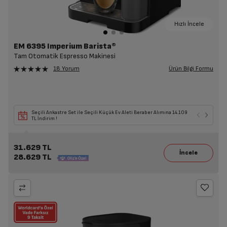
Hızlı İncele
EM 6395 Imperium Barista®
Tam Otomatik Espresso Makinesi
Ürün Bilgi Formu
18 Yorum
Seçili Ankastre Set ile Seçili Küçük Ev Aleti Beraber Alımına 14.109
TL İndirim !
31.629 TL
28.629 TL