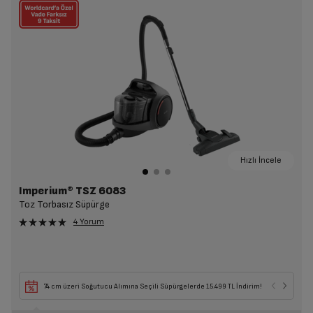
Hızlı İncele
Imperium® TSZ 6083
Toz Torbasız Süpürge
4 Yorum
74 cm üzeri Soğutucu Alımına Seçili Süpürgelerde 15.499 TL İndirim!