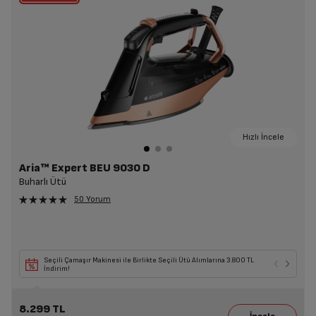
Hızlı İncele
Aria™ Expert BEU 9030 D
Buharlı Ütü
50 Yorum
Seçili Çamaşır Makinesi ile Birlikte Seçili Ütü Alımlarına 3.800 TL
İndirim!
8.299 TL