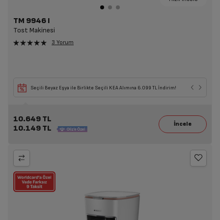
TM 9946 I
Tost Makinesi
3 Yorum
Seçili Beyaz Eşya ile Birlikte Seçili KEA Alımına 6.099 TL İndirim!
10.649 TL
10.149 TL