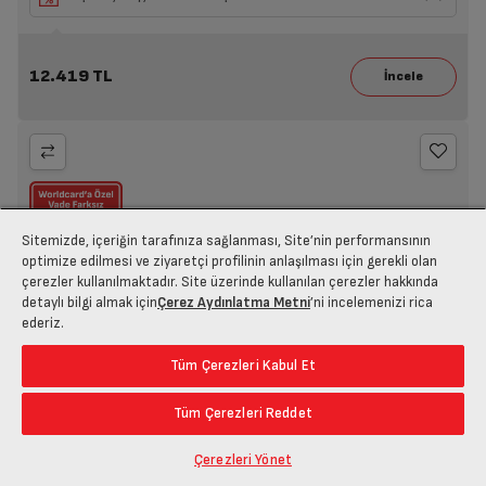
12.419 TL
Sitemizde, içeriğin tarafınıza sağlanması, Site’nin performansının
optimize edilmesi ve ziyaretçi profilinin anlaşılması için gerekli olan
çerezler kullanılmaktadır. Site üzerinde kullanılan çerezler hakkında
detaylı bilgi almak için
Çerez Aydınlatma Metni
’ni incelemenizi rica
ederiz.
Tüm Çerezleri Kabul Et
Tüm Çerezleri Reddet
Hızlı İncele
Çerezleri Yönet
MM 9042 DS Gurme Profesyonel Hamur Yoğurma