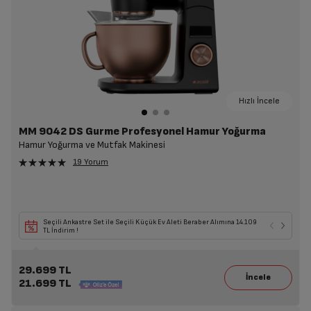
Hızlı İncele
MM 9042 DS Gurme Profesyonel Hamur Yoğurma
Hamur Yoğurma ve Mutfak Makinesi
19 Yorum
Seçili Ankastre Set ile Seçili Küçük Ev Aleti Beraber Alımına 14.109
TL İndirim !
29.699 TL
21.699 TL