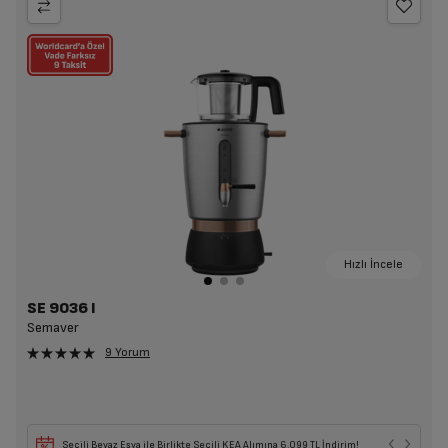
Hızlı İncele
SE 9036 I
Semaver
9 Yorum
Seçili Beyaz Eşya ile Birlikte Seçili KEA Alımına 6.099 TL İndirim!