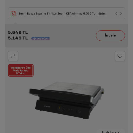
Seçili Beyaz Eşya ile Birlikte Seçili KEA Alımına 6.099 TL İndirim!
5.649 TL
5.149 TL
Hızlı İncele