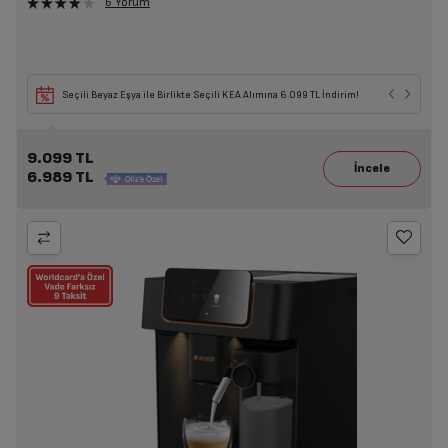
6 Yorum
Seçili Beyaz Eşya ile Birlikte Seçili KEA Alımına 6.099 TL İndirim!
9.099 TL
6.989 TL