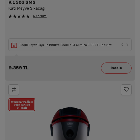
K 1583 SMS
Katı Meyve Sıkacağı
4 Yorum
Seçili Beyaz Eşya ile Birlikte Seçili KEA Alımına 6.099 TL İndirim!
9.359 TL