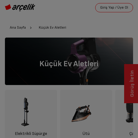
Ana Sayfa
Küçük Ev Aletleri
Küçük Ev Aletleri
Görüş İletin
Elektrikli Süpürge
Ütü
Çay 