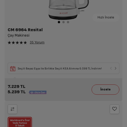
Hızlı İncele
CM 6964 Resital
Çay Makinesi
35 Yorum
Seçili Beyaz Eşya ile Birlikte Seçili KEA Alımına 6.099 TL İndirim!
7.229 TL
5.239 TL