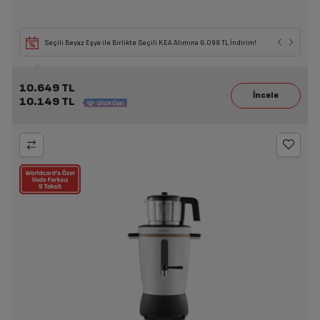
Seçili Beyaz Eşya ile Birlikte Seçili KEA Alımına 6.099 TL İndirim!
10.649 TL
10.149 TL