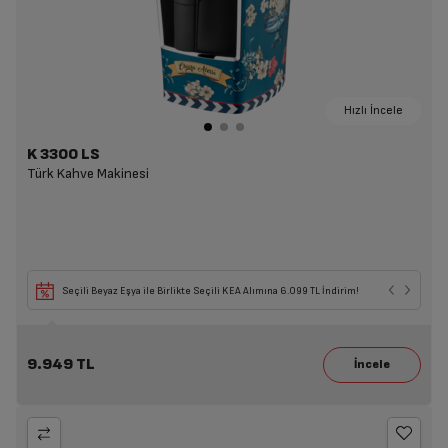
Hızlı İncele
K 3300 LS
Türk Kahve Makinesi
Seçili Beyaz Eşya ile Birlikte Seçili KEA Alımına 6.099 TL İndirim!
9.949 TL