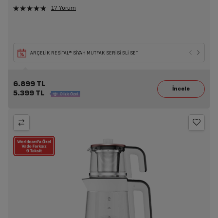
17 Yorum
ARÇELİK RESİTAL® SİYAH MUTFAK SERİSİ 5'Lİ SET
6.899 TL
5.399 TL