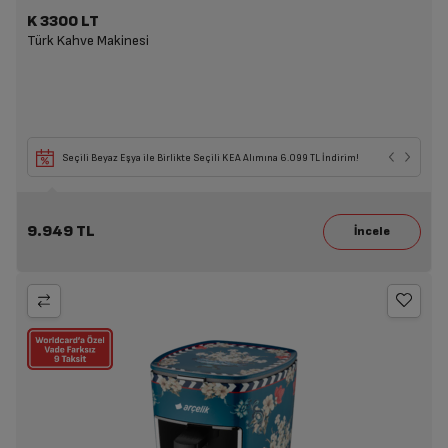
K 3300 LT
Türk Kahve Makinesi
Seçili Beyaz Eşya ile Birlikte Seçili KEA Alımına 6.099 TL İndirim!
9.949 TL