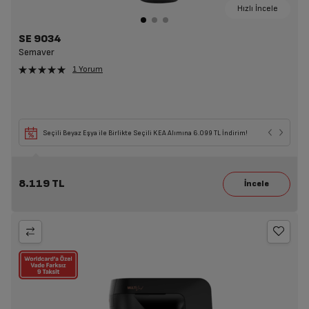
Hızlı İncele
SE 9034
Semaver
1 Yorum
Seçili Beyaz Eşya ile Birlikte Seçili KEA Alımına 6.099 TL İndirim!
8.119 TL