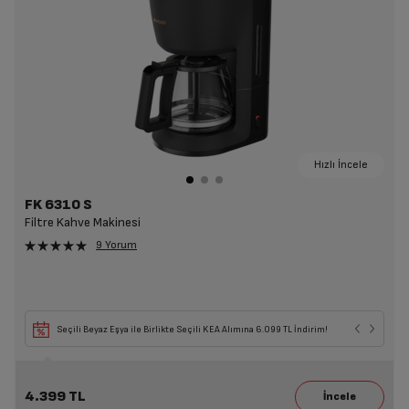
Hızlı İncele
FK 6310 S
Filtre Kahve Makinesi
9 Yorum
Seçili Beyaz Eşya ile Birlikte Seçili KEA Alımına 6.099 TL İndirim!
4.399 TL