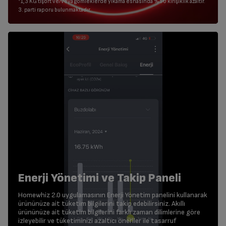
*1,3 KG tişört ve/veya gömleklerde yıkama esnasında %50 kırışıklık azaltır.
3. parti raporu bulunmaktadır.
Enerji Yönetimi ve Takip Paneli
Homewhiz 2.0 uygulamasının Enerji Yönetim panelini kullanarak
ürününüze ait tüketim bilgilerini takip edebilirsiniz. Akıllı
ürününüze ait tüketim bilgilerini farklı zaman dilimlerine göre
izleyebilir ve tüketiminizi azaltıcı öneriler ile tasarruf