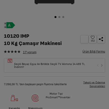
10120 IMP
352
10 Kg Çamaşır Makinesi
Ürün Bilgi Formu
17
yorum
Seçili Beyaz Eşya ile Birlikte Seçili TV Alımına 14.499 TL
İndirim!
Taksit ve Ödeme
Seçenekleri
Motor Tipi
ProSmart™Inverter
Kapasite
Maksimum