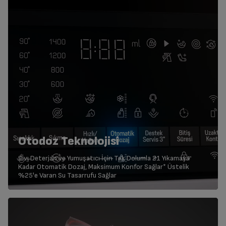
Otodoz Teknolojisi
Sıvı Deterjan ve Yumuşatıcı İçin Tek Dolumla 21 Yıkamaya
Kadar Otomatik Dozaj, Maksimum Konfor Sağlar* Üstelik
%25'e Varan Su Tasarrufu Sağlar