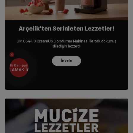
Arçelik'ten Serinleten Lezzetler!
DM 6644 S CreamUp Dondurma Makinesi ile tek dokunuş
dilediğin lezzet!
Arçelik Kampanyanı Bul
BAŞLAMAK İÇİN
TIKLA!