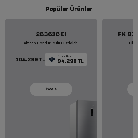
Popüler Ürünler
283616 EI
FK 911
Alttan Donduruculu Buzdolabı
Filt
Oliz'e Özel
104.299 TL
94.299 TL