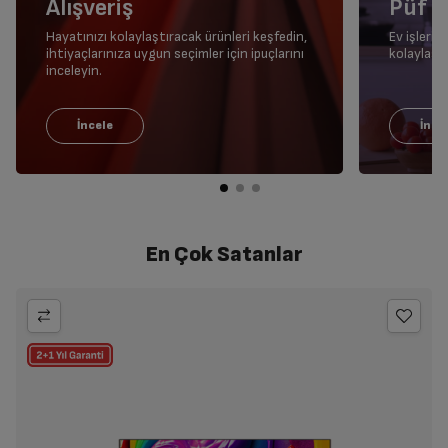
Alışveriş
Püf N
Hayatınızı kolaylaştıracak ürünleri keşfedin,
Ev işleri
ihtiyaçlarınıza uygun seçimler için ipuçlarını
kolaylaştı
inceleyin.
En Çok Satanlar