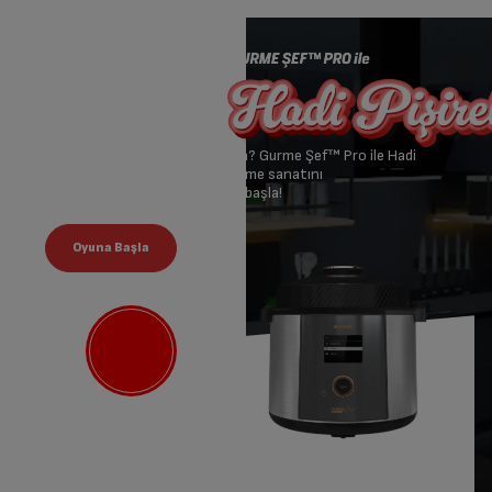
Çok lezzetli bir oyuna var mısın? Gurme Şef™ Pro ile Hadi
Pişirelim oyununda yemek pişirme sanatını
mükemmelleştirmek için şimdi başla!