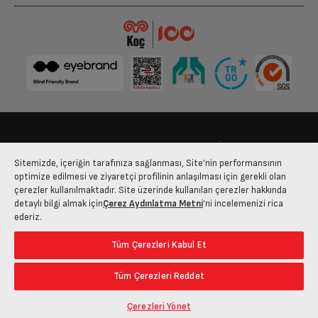
Bize Ulaşın
Kişisel Verilerin Korunması
İşlem Rehberi
Sitemizde, içeriğin tarafınıza sağlanması, Site’nin performansının
Satış Sözleşmesi
optimize edilmesi ve ziyaretçi profilinin anlaşılması için gerekli olan
çerezler kullanılmaktadır. Site üzerinde kullanılan çerezler hakkında
© 2025 arcelik.com.tr
detaylı bilgi almak için
Çerez Aydınlatma Metni
’ni incelemenizi rica
ederiz.
Tüm Çerezleri Kabul Et
Tüm Çerezleri Reddet
Çerezleri Yönet