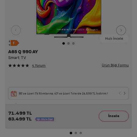
Hızlı İncele
A65 Q 990 AY
Smart TV
Ürün Bilgi Formu
4 Yorum
85' ve üzeri TV Alımlarına 43' ve üzeri Tvlerde 24.699 TL İndirim !
71.499 TL
63.499 TL